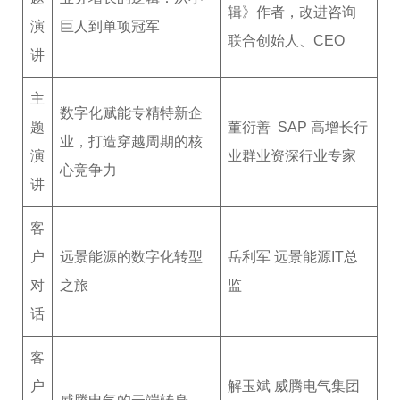
辑》作者，改进咨询
演
巨人到单项冠军
联合创始人、CEO
讲
主
数字化赋能专精特新企
题
董衍善 SAP 高增长行
业，打造穿越周期的核
演
业群业资深行业专家
心竞争力
讲
客
户
远景能源的数字化转型
岳利军 远景能源IT总
对
之旅
监
话
客
户
解玉斌 威腾电气集团