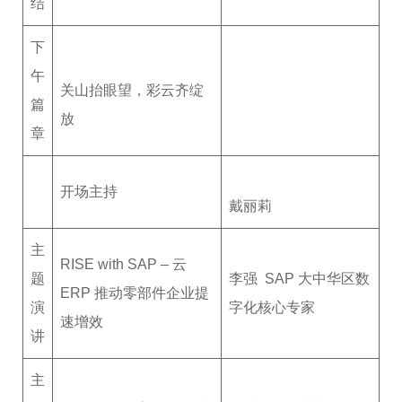
结
下
午
关山抬眼望，彩云齐绽
篇
放
章
开场主持
戴丽莉
主
RISE with SAP – 云
题
李强 SAP 大中华区数
ERP 推动零部件企业提
演
字化核心专家
速增效
讲
主