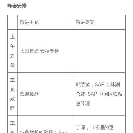
峰会安排
演讲主题
演讲嘉宾
上
午
大国建造 云端专身
篇
章
主
郭慧敏，SAP 全球副
题
欢迎致辞
总裁 SAP 中国区联席
致
总经理
辞
主
丁晖，《管理的逻
题
业务增长的逻辑：从小