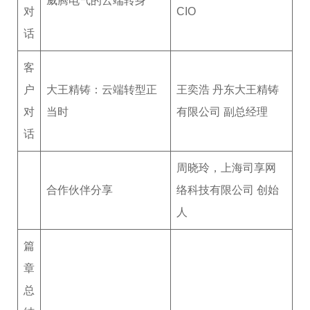
威腾电气的云端转身
对
CIO
话
客
户
大王精铸：云端转型正
王奕浩 丹东大王精铸
对
当时
有限公司 副总经理
话
周晓玲，上海司享网
合作伙伴分享
络科技有限公司 创始
人
篇
章
总