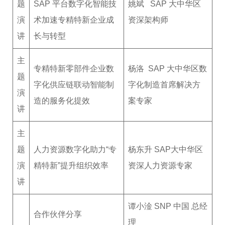
题
SAP 平台数字化智能技
姚斌 SAP 大中华区
演
术加速专精特新企业成
资深架构师
讲
长与转型
主
专精特新零部件企业数
杨洛 SAP 大中华区数
题
字化供应链联动智能制
字化制造首席解决方
演
造的服务化提效
案专家
讲
主
题
人力资源数字化助力“专
杨东升 SAP大中华区
演
精特新”提升组织效率
资深人力资源专家
讲
谭小淦 SNP 中国 总经
合作伙伴分享
理