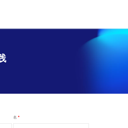
践
名
*