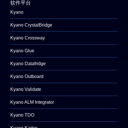
软件平台
Kyano
Kyano CrystalBridge
Kyano Crossway
Kyano Glue
Kyano Datafridge
Kyano Outboard
Kyano Validate
Kyano ALM Integrator
Kyano TDO
Kyano Kartos