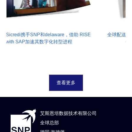
Sicredi携手SNP和delaware，借助 RISE
全球配送平台D
with SAP加速其数字化转型进程
o
查看更多
艾斯恩培数据技术有限公司
全球总部