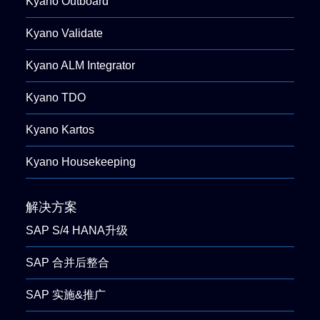
Kyano Outboard
Kyano Validate
Kyano ALM Integrator
Kyano TDO
Kyano Kartos
Kyano Housekeeping
解决方案
SAP S/4 HANA升级
SAP 合并后整合
SAP 实施&推广